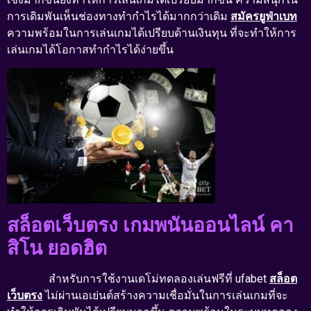
การเดิมพันเห็นช่องทางทำกำไรได้มากกว่าเดิม
สมัครยูฟ่าเบท
ความพร้อมในการเล่นเกมได้เปรียบด้านเงินทุน ที่จะทำให้การ
เล่นเกมได้โอกาสทำกำไรได้ง่ายขึ้น
สล็อตเว็บตรง เกมพนันออนไลน์ คา
สิโน ยอดฮิต
สำหรับการใช้งานเดโม่ทดลองเล่นฟรีที่ ufabet
สล็อต
เว็บตรง
ไม่ผ่านเอเย่นต์สร้างความเชื่อมั่นในการเล่นเกมที่จะ