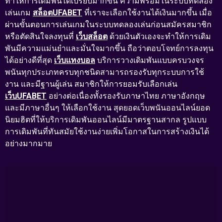
ทำให้การเดิมพันได้เปรียบมากขึ้น ความพร้อมในระบบทดลอง
เล่นเกม
สล็อตUFABET
ที่เราจะเลือกใช้งานได้เงินมากขึ้น เมื่อ
ผ่านขั้นตอนการเล่นเกมในระบบทดลองเล่นก่อนสมัครสมาชิก
หรือตัดสินใจลงทุนที่
เว็บสล็อต
ด้วยเงินตัวเองจะทำให้การเดิม
พันมีความแม่นยำและมั่นใจมากขึ้น ถือว่าตอบโจทย์การลงทุน
ได้อย่างดีที่สุด
เว็บแทงบอล
บริการวางเดิมพันแบบครบวงจร
พนันทุกประเภทครบทุกชนิดสามารถรองรับทุกระบบการใช้
งาน และมีฐานผู้เล่น สมาชิกให้การยอมรับเลือกเล่น
เว็บUFABET
อย่างต่อเนื่องทั้งรองรับภาษาไทย ภาษาอังกฤษ
และมีภาษาอื่นๆ ให้เลือกใช้งาน สุดยอดเว็บพนันออนไลน์ยอด
นิยมฮิตที่ให้บริการเดิมพันออนไลน์มีมาตรฐานสากล รูปแบบ
การเดิมพันที่ทันสมัยใช้งานง่ายเพิ่มโอกาสในการสร้างเงินได้
อย่างมากมาย