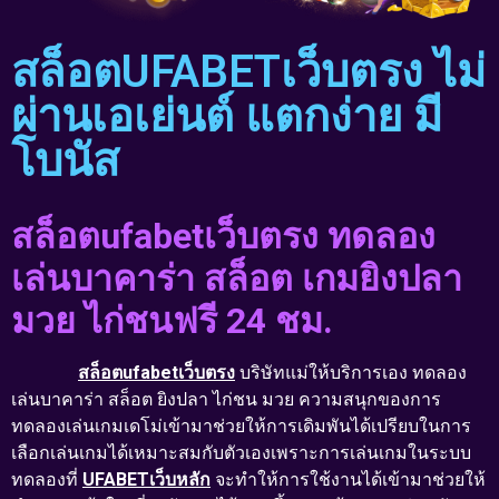
สล็อตUFABETเว็บตรง ไม่
ผ่านเอเย่นต์ แตกง่าย มี
โบนัส
สล็อตufabetเว็บ
ตรง
ทดลอง
เล่นบาคาร่า สล็อต เกมยิงปลา
มวย ไก่ชนฟรี
24
ชม.
สล็อตufabetเว็บตรง
บริษัทแม่ให้บริการเอง ทดลอง
เล่นบาคาร่า สล็อต ยิงปลา ไก่ชน มวย ความสนุกของการ
ทดลองเล่นเกมเดโม่เข้ามาช่วยให้การเดิมพันได้เปรียบในการ
เลือกเล่นเกมได้เหมาะสมกับตัวเองเพราะการเล่นเกมในระบบ
ทดลองที่
UFABETเว็บหลัก
จะทำให้การใช้งานได้เข้ามาช่วยให้